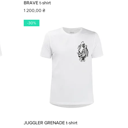
BRAVE t-shirt
Ціна
1 200,00 ₴
-30%
JUGGLER GRENADE t-shirt