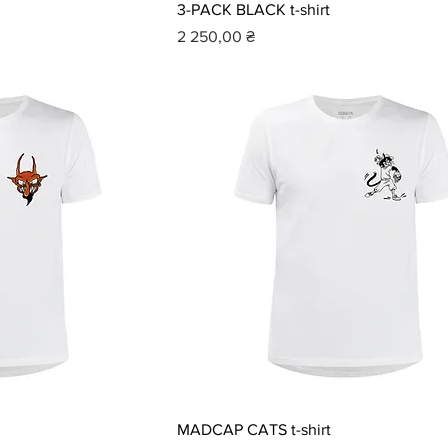
3-PACK BLACK t-shirt
Ціна
2 250,00 ₴
MADCAP CATS t-shirt