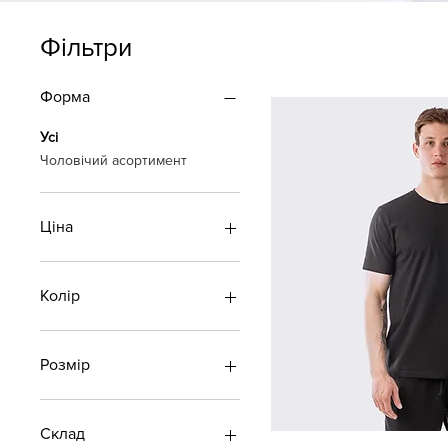
Фільтри
Форма
Усі
Чоловічий асортимент
Ціна
800 ₴
4 200 ₴
Колір
Розмір
L
M
Склад