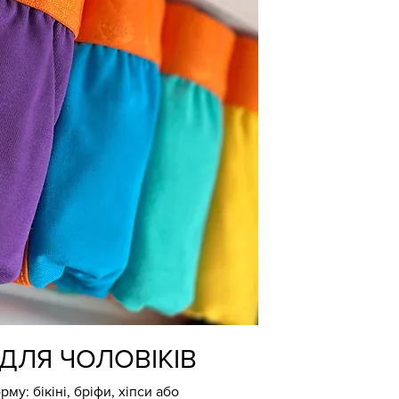
ДЛЯ ЧОЛОВІКІВ
у: бікіні, бріфи, хіпси або