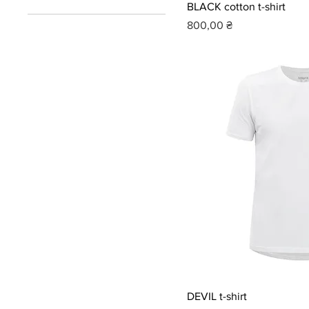
S
BLACK cotton t-shirt
XL
100% бавовна
Ціна
800,00 ₴
XXL
DEVIL t-shirt