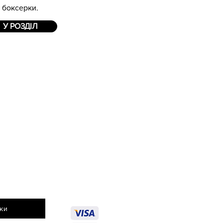
боксерки.
У РОЗДІЛ
ки