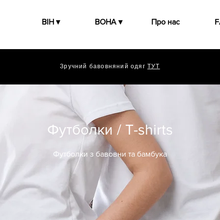
ВІН ▾
ВОНА ▾
Про нас
F
Зручний бавовняний одяг
ТУТ
Футболки / T-shirts
Футболки з бавовни та бамбука