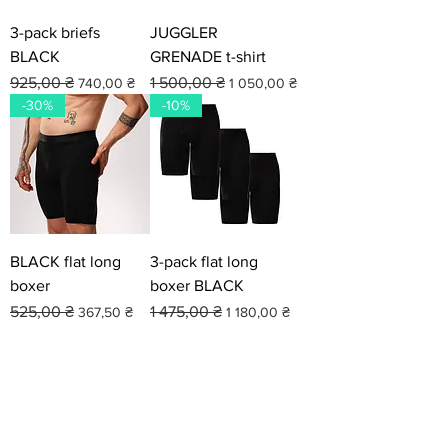
3-pack briefs
JUGGLER
BLACK
GRENADE t-shirt
Звичайна ціна
За розпродажем
Звичайна ціна
За розпродажем
925,00 ₴
1 500,00 ₴
740,00 ₴
1 050,00 ₴
-30%
-10%
BLACK flat long
3-pack flat long
boxer
boxer BLACK
Звичайна ціна
За розпродажем
Звичайна ціна
За розпродажем
525,00 ₴
1 475,00 ₴
367,50 ₴
1 180,00 ₴