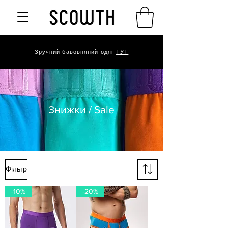
Зручний бавовняний одяг
ТУТ
Знижки / Sale
Фільтр
-10%
-20%