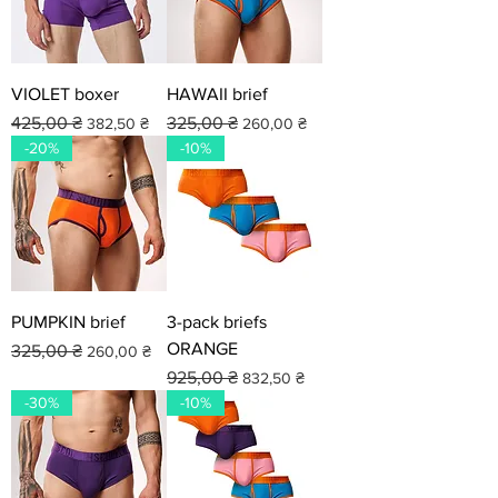
VIOLET boxer
HAWAII brief
Звичайна ціна
За розпродажем
Звичайна ціна
За розпродажем
425,00 ₴
325,00 ₴
382,50 ₴
260,00 ₴
-20%
-10%
PUMPKIN brief
3-pack briefs
ORANGE
Звичайна ціна
За розпродажем
325,00 ₴
260,00 ₴
Звичайна ціна
За розпродажем
925,00 ₴
832,50 ₴
-30%
-10%