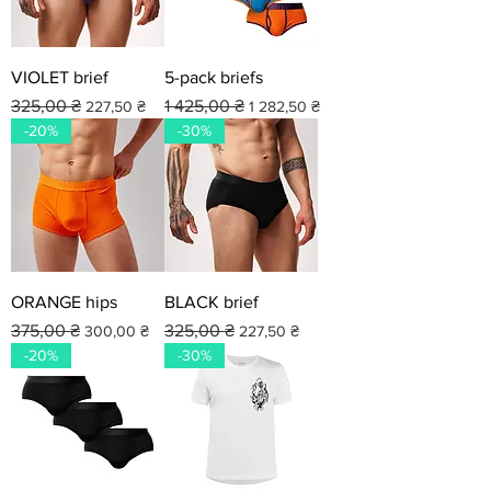
VIOLET brief
5-pack briefs
Звичайна ціна
За розпродажем
Звичайна ціна
За розпродажем
325,00 ₴
1 425,00 ₴
227,50 ₴
1 282,50 ₴
-20%
-30%
ORANGE hips
BLACK brief
Звичайна ціна
За розпродажем
Звичайна ціна
За розпродажем
375,00 ₴
325,00 ₴
300,00 ₴
227,50 ₴
-20%
-30%