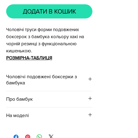
ДОДАТИ В КОШИК
Чоловічі труси форми подовжених
боксерок з бамбука кольору хакі на
чорній резинці з функціональною
кишенькою.
РОЗМІРНА-ТАБЛИЦЯ
Чоловічі подовжені боксерки з
бамбука
Основний колір: Хакі.
Про бамбук
З функціональною кишенькою.
Склад: 96% бамбук, 4% еластан.
Бамбукове полотно це дуже ніжна,
На моделі
Щільність тканини: 180 грам/м².
м’яка та одночасно міцна тканина.
Без кишеньки.
Цей унікальний преміальний
Розмір: M
Ширина резинки: 35 мм.
матеріал виготовляється з целюлози
Обʼєм стегон: 99 см