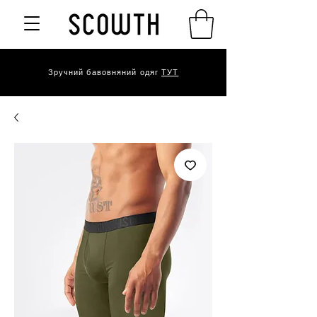
Зручний бавовняний одяг
ТУТ