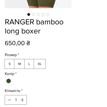
RANGER bamboo
long boxer
Ціна
650,00 ₴
Розмір
*
S
M
L
XL
Колір
*
Кількість
*